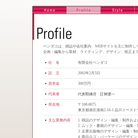
ペンダコは、雑誌や会社案内、WEBサイトを主に制作し
企画・編集から取材、ライティング、デザイン、校正ま
社 名
有限会社ペンダコ
設 立
2002年2月5日
資本金
300万円
代表者
所在地
〒108-0075
東京都港区港南2-16-1 品川イース
主な業務内容
1. 雑誌のデザイン・編集・制作およ
2. ムック・書籍のデザイン・編集・
3. 企業出版物のデザイン・編集・制
4. 商品ロゴ・パッケージのデザイ